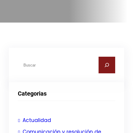
B
u
s
c
Categorias
a
r
Actualidad
Comunicación y resolución de