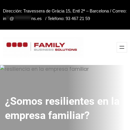
Saltar
Dirección: Travessera de Gràcia 15, Entl 2ª – Barcelona / Correo:
al
in
**
@
**********
ns.es
/ Teléfono: 93 467 21 59
contenido
¿Somos resilientes en la
empresa familiar?