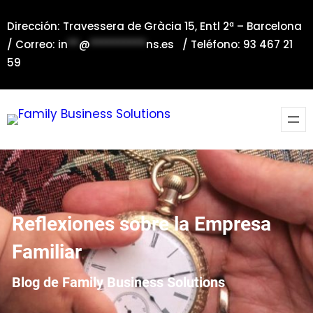
Saltar
Dirección: Travessera de Gràcia 15, Entl 2ª – Barcelona
al
/ Correo:
in
**
@
**********
ns.es
/ Teléfono: 93 467 21
contenido
59
Reflexiones sobre la Empresa
Familiar
Blog de Family Business Solutions