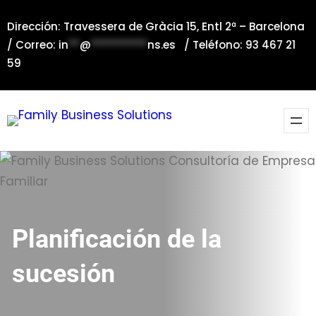
Dirección: Travessera de Gràcia 15, Entl 2ª – Barcelona
/ Correo:
in
**
@
**********
ns.es
/ Teléfono: 93 467 21
59
Planificación de la
sucesión