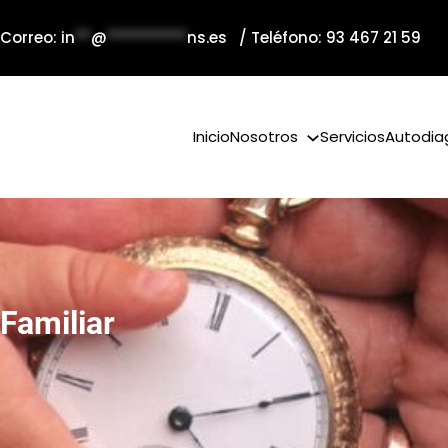
 Correo:
in
**
@
**********
ns.es
/ Teléfono: 93 467 21 59
Inicio
Nosotros
Servicios
Autodia
Familiar