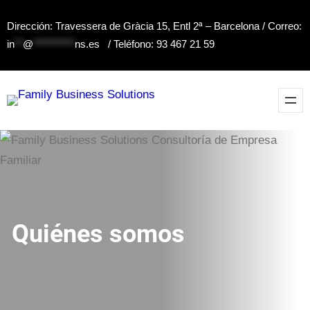
Dirección: Travessera de Gràcia 15, Entl 2ª – Barcelona / Correo:
in
**
@
**********
ns.es
/ Teléfono: 93 467 21 59
Quiénes somos