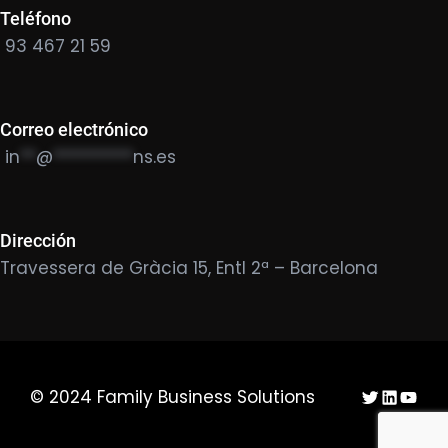
Teléfono
93 467 21 59
Correo electrónico
in
**
@
**********
ns.es
Dirección
Travessera de Gràcia 15, Entl 2ª – Barcelona
Twitter
LinkedIn
YouTu
© 2024 Family Business Solutions