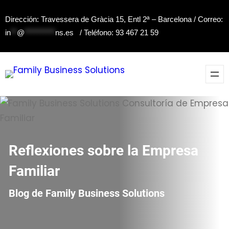
Saltar
Dirección: Travessera de Gràcia 15, Entl 2ª – Barcelona / Correo:
al
in
**
@
**********
ns.es
/ Teléfono: 93 467 21 59
contenido
Reflexiones sobre la Empresa
Familiar
Blog de Family Business Solutions