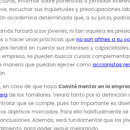
cturas, informar sobre ponencias o jornadas intere
ve, escuchar sus inquietudes y preocupaciones la
n académica determinada que, a su juicio, podría
jamás forzará a los jóvenes, ni tan siquiera les pres
os o hacer unas prácticas que
no son afines a su v
re tendrá en cuenta sus intereses y capacidades. 
 empresa, se pueden buscar cursos complementari
de manera que puedan ejercer como
accionistas re
ón.
o, en caso de que haya
Comité mentor en la empres
era
de los familiares. Velará tanto por la definició
rolar que se cumple, pues tan importante es diseña
os objetivos marcados. Para ello habitualmente se
conclusiones. Además, será fundamental que los jó
dimiento, para poder seguir mejorando.