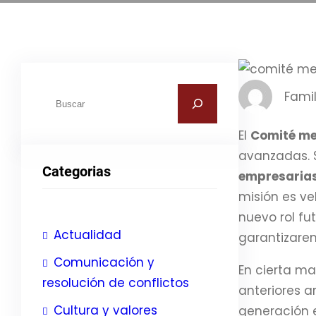
B
Famil
u
s
El
Comité me
c
avanzadas. 
Categorias
a
empresaria
r
misión es ve
nuevo rol fu
Actualidad
garantizare
Comunicación y
En cierta ma
resolución de conflictos
anteriores a
Cultura y valores
generación e