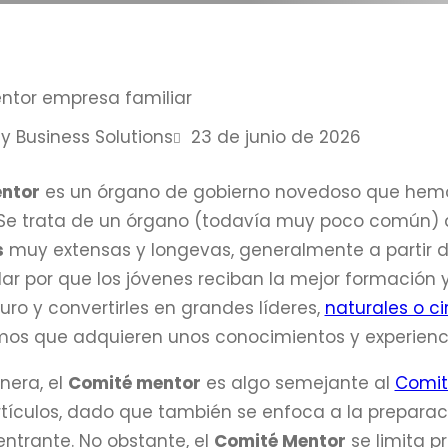
y Business Solutions
23 de junio de 2026
ntor
es un órgano de gobierno novedoso que hem
Se trata de un órgano (todavía muy poco común)
s
muy extensas y longevas, generalmente a partir de
lar por que los jóvenes reciban la mejor formación 
turo y convertirles en grandes líderes,
naturales o c
mos que adquieren unos conocimientos y experienc
nera, el
Comité mentor
es algo semejante al
Comit
rtículos, dado que también se enfoca a la preparaci
ntrante. No obstante, el
Comité Mentor
se limita p