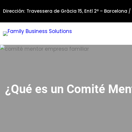
Saltar
Dirección: Travessera de Gràcia 15, Entl 2ª – Barcelona /
al
contenido
¿Qué es un Comité Ment