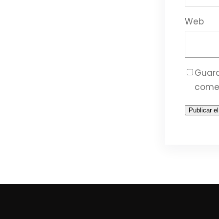
Web
Guard
come