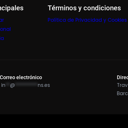
ncipales
Términos y condiciones
ar
Política de Privacidad y Cookies
ional
ia
Correo electrónico
Dire
in
**
@
**********
ns.es
Trav
Bar