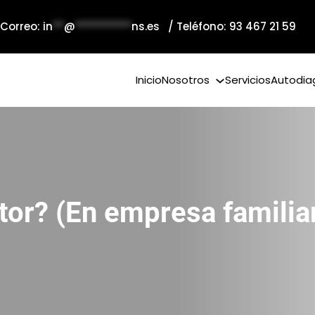
 Correo:
in
**
@
**********
ns.es
/ Teléfono: 93 467 21 59
Inicio
Nosotros
Servicios
Autodia
or? (En empresa familia