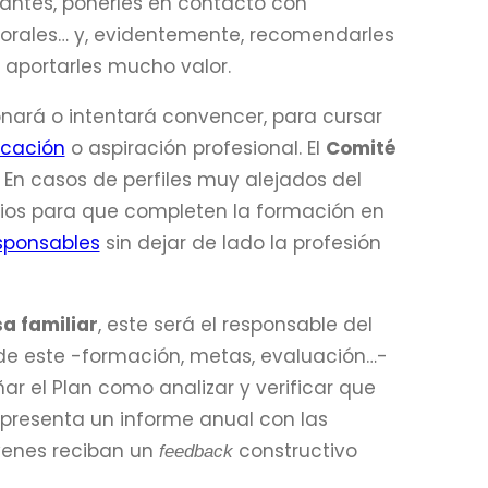
santes, ponerles en contacto con
borales… y, evidentemente, recomendarles
 aportarles mucho valor.
ionará o intentará convencer, para cursar
ocación
o aspiración profesional. El
Comité
En casos de perfiles muy alejados del
os para que completen la formación en
sponsables
sin dejar de lado la profesión
a familiar
, este será el responsable del
n de este -formación, metas, evaluación…-
r el Plan como analizar y verificar que
 presenta un informe anual con las
venes reciban un
constructivo
feedback