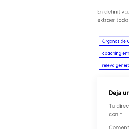
En definitiv
extraer todo
Órganos de 
coaching emp
relevo gener
Deja u
Tu direc
con
*
Coment