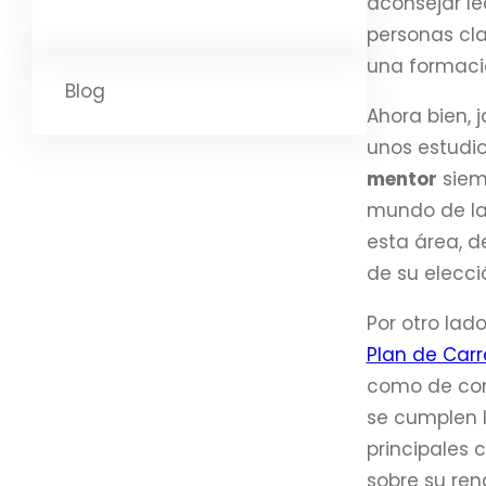
aconsejar le
personas cla
una formació
Blog
Ahora bien, 
unos estudi
mentor
siemp
mundo de la
esta área, 
de su elecci
Por otro lad
Plan de Carr
como de cont
se cumplen l
principales 
sobre su ren