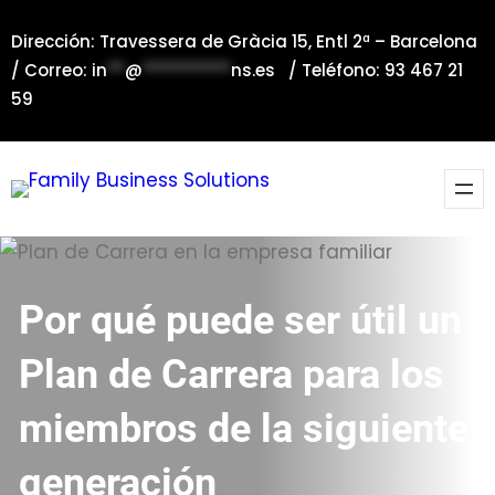
Saltar
Dirección: Travessera de Gràcia 15, Entl 2ª – Barcelona
al
/ Correo:
in
**
@
**********
ns.es
/ Teléfono: 93 467 21
contenido
59
Por qué puede ser útil un
Plan de Carrera para los
miembros de la siguiente
generación