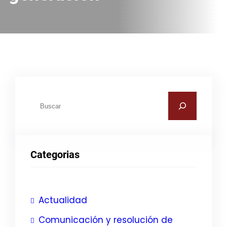
B
u
s
c
Categorias
a
r
Actualidad
Comunicación y resolución de