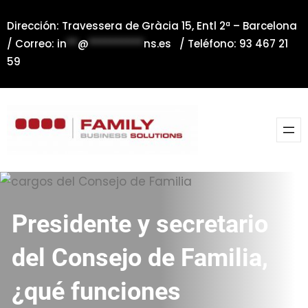
Saltar
Dirección: Travessera de Gràcia 15, Entl 2ª – Barcelona
al
/ Correo:
in
**
@
**********
ns.es
/ Teléfono: 93 467 21
contenido
59
Presidente y secretario
del Consejo de Familia,
¿qué funciones