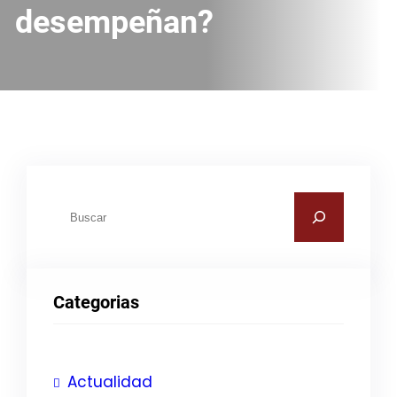
desempeñan?
B
u
s
c
Categorias
a
r
Actualidad