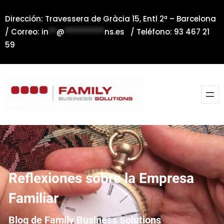
Saltar
Dirección: Travessera de Gràcia 15, Entl 2ª – Barcelona
al
/ Correo:
in
**
@
**********
ns.es
/ Teléfono: 93 467 21
contenido
59
Reflexiones sobre la Empresa
Familiar
Blog de Family Business Solutions