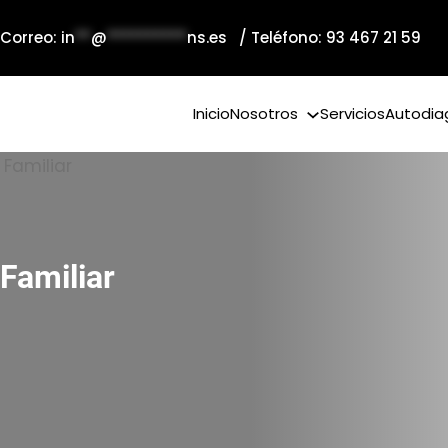
 Correo:
in
**
@
**********
ns.es
/ Teléfono: 93 467 21 59
Inicio
Nosotros
Servicios
Autodia
Familiar