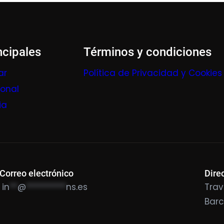
ncipales
Términos y condiciones
ar
Política de Privacidad y Cookies
ional
ia
Correo electrónico
Dire
in
**
@
**********
ns.es
Trav
Bar