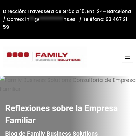
Saltar
Dirección: Travessera de Gràcia 15, Entl 2ª – Barcelona
al
/ Correo:
in
**
@
**********
ns.es
/ Teléfono: 93 467 21
contenido
59
Reflexiones sobre la Empresa
Familiar
Blog de Family Business Solutions