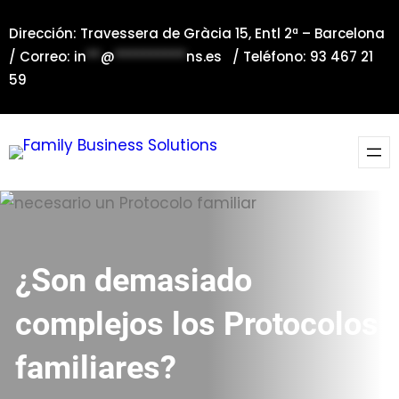
Saltar
Dirección: Travessera de Gràcia 15, Entl 2ª – Barcelona
al
/ Correo:
in
**
@
**********
ns.es
/ Teléfono: 93 467 21
contenido
59
¿Son demasiado
complejos los Protocolos
familiares?