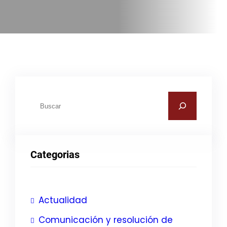
B
u
s
c
Categorias
a
r
Actualidad
Comunicación y resolución de