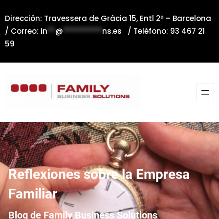
Saltar
Dirección: Travessera de Gràcia 15, Entl 2ª – Barcelona
al
/ Correo:
in
**
@
**********
ns.es
/ Teléfono: 93 467 21
contenido
59
Reflexiones sobre la Empresa
Familiar
Blog de Family Business Solutions