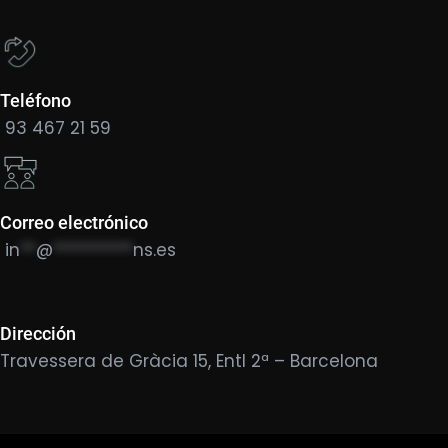
Teléfono
93 467 21 59
Correo electrónico
in
**
@
**********
ns.es
Dirección
Travessera de Gràcia 15, Entl 2ª – Barcelona