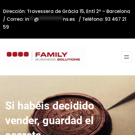
Saltar
Dirección: Travessera de Gràcia 15, Entl 2ª – Barcelona
al
/ Correo:
in
**
@
**********
ns.es
/ Teléfono: 93 467 21
contenido
59
Si habéis decidido
vender, guardad el