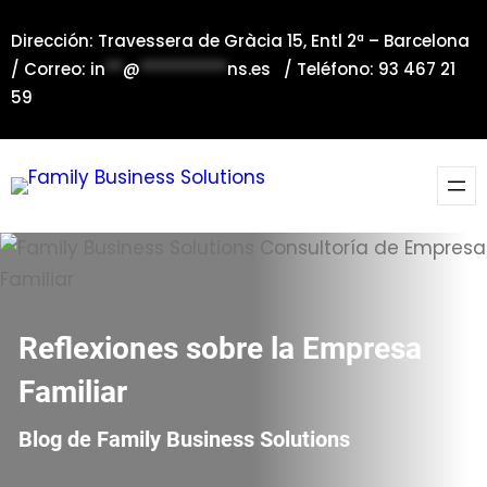
Saltar
Dirección: Travessera de Gràcia 15, Entl 2ª – Barcelona
al
/ Correo:
in
**
@
**********
ns.es
/ Teléfono: 93 467 21
contenido
59
Reflexiones sobre la Empresa
Familiar
Blog de Family Business Solutions