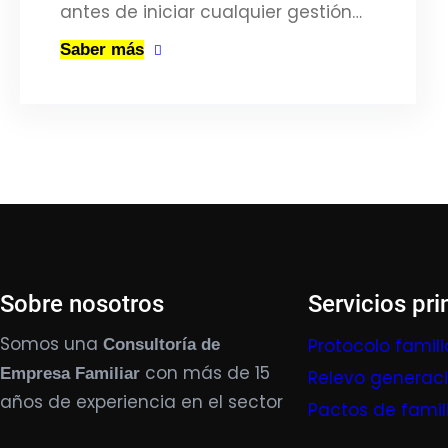
antes de iniciar cualquier gestión…
Saber más
Sobre nosotros
Servicios pri
Somos una
Protocolo famili
Consultoría de
con más de 15
Empresa Familiar
Relevo generac
años de experiencia en el sector
Pactos de famil