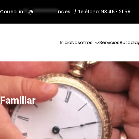
 Correo:
in
**
@
**********
ns.es
/ Teléfono: 93 467 21 59
Inicio
Nosotros
Servicios
Autodia
Familiar