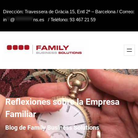
Saltar
Dirección: Travessera de Gràcia 15, Entl 2ª – Barcelona / Correo:
al
in
**
@
**********
ns.es
/ Teléfono: 93 467 21 59
contenido
Reflexiones sobre la Empresa
Familiar
Blog de Family Business Solutions