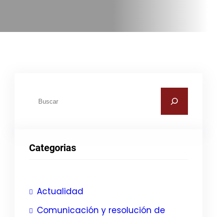
B
u
s
c
Categorias
a
r
Actualidad
Comunicación y resolución de