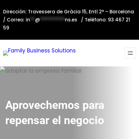
Saltar
Dirección: Travessera de Gràcia 15, Entl 2ª – Barcelona
al
/ Correo:
in
**
@
**********
ns.es
/ Teléfono: 93 467 21
contenido
59
Aprovechemos para
repensar el negocio