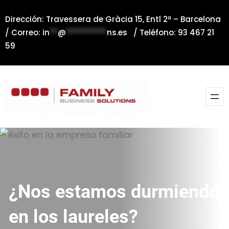
Saltar
Dirección: Travessera de Gràcia 15, Entl 2ª – Barcelona
al
/ Correo:
in
**
@
**********
ns.es
/ Teléfono: 93 467 21
contenido
59
¿Nos estamos durmiendo
en los laureles?