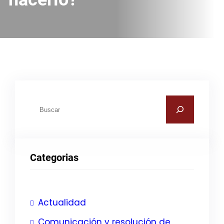
B
u
s
c
Categorias
a
r
Actualidad
Comunicación y resolución de