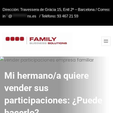
Saltar
Dirección: Travessera de Gràcia 15, Entl 2ª – Barcelona / Correo:
al
in
**
@
**********
ns.es
/ Teléfono: 93 467 21 59
contenido
Mi hermano/a quiere
vender sus
participaciones: ¿Puede
hacerlo?