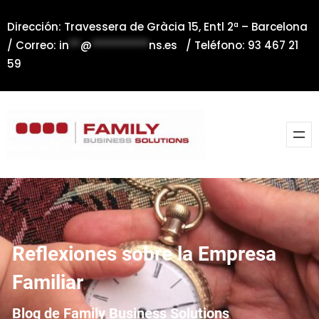
Saltar
Dirección: Travessera de Gràcia 15, Entl 2ª – Barcelona
al
/ Correo:
in
**
@
**********
ns.es
/ Teléfono: 93 467 21
contenido
59
Reflexiones sobre la Empresa
Familiar
Blog de Family Business Solutions