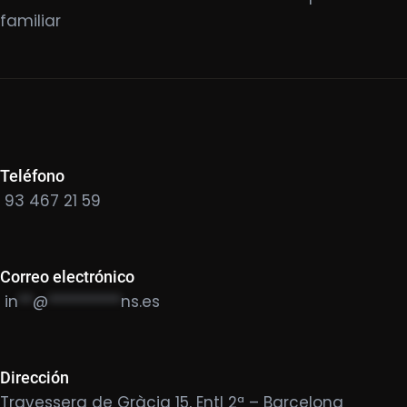
familiar
Teléfono
93 467 21 59
Correo electrónico
in
**
@
**********
ns.es
Dirección
Travessera de Gràcia 15, Entl 2ª – Barcelona