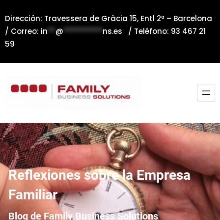
Saltar
Dirección: Travessera de Gràcia 15, Entl 2ª – Barcelona
al
/ Correo:
in
**
@
**********
ns.es
/ Teléfono: 93 467 21
contenido
59
Reflexiones sobre la Empresa
Familiar
Blog de Family Business Solutions