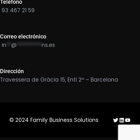
Teléfono
93 467 21 59
Correo electrónico
in
**
@
**********
ns.es
Dirección
Travessera de Gràcia 15, Entl 2ª – Barcelona
Twitter
LinkedIn
YouTu
© 2024 Family Business Solutions