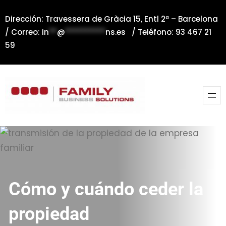
Saltar
Dirección: Travessera de Gràcia 15, Entl 2ª – Barcelona
al
/ Correo:
in
**
@
**********
ns.es
/ Teléfono: 93 467 21
contenido
59
Cómo y cuándo ceder la
propiedad