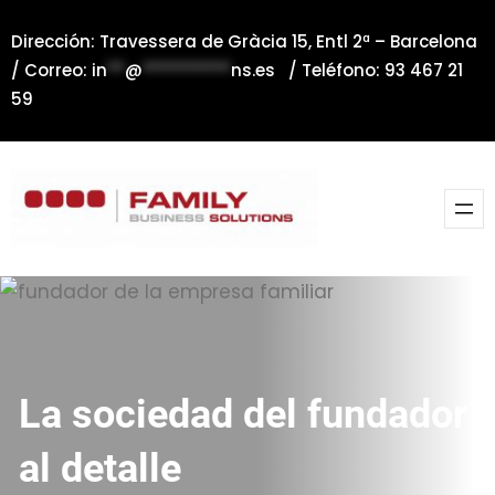
Saltar
Dirección: Travessera de Gràcia 15, Entl 2ª – Barcelona
al
/ Correo:
in
**
@
**********
ns.es
/ Teléfono: 93 467 21
contenido
59
La sociedad del fundador
al detalle