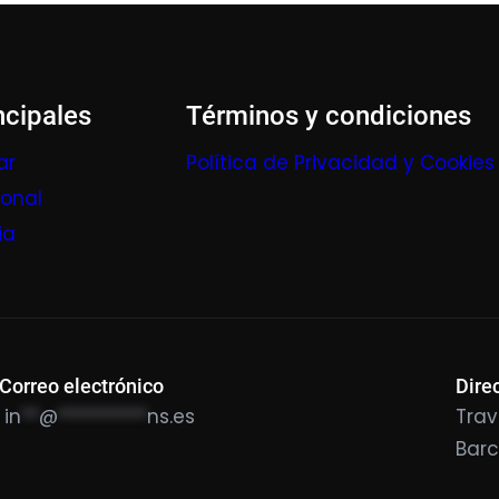
ncipales
Términos y condiciones
ar
Política de Privacidad y Cookies
ional
ia
Correo electrónico
Dire
in
**
@
**********
ns.es
Trav
Bar