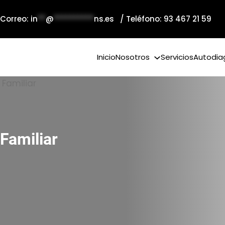
 Correo:
in
**
@
**********
ns.es
/ Teléfono: 93 467 21 59
Inicio
Nosotros
Servicios
Autodia
Familiar