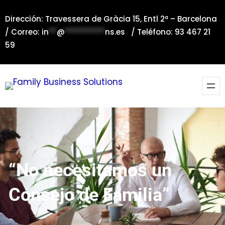
Saltar
Dirección: Travessera de Gràcia 15, Entl 2ª – Barcelona
al
/ Correo:
in
**
@
**********
ns.es
/ Teléfono: 93 467 21
contenido
59
“No necesitamos un
Consejo de Familia”