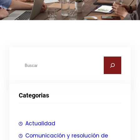
B
u
s
c
Categorias
a
r
Actualidad
Comunicación y resolución de