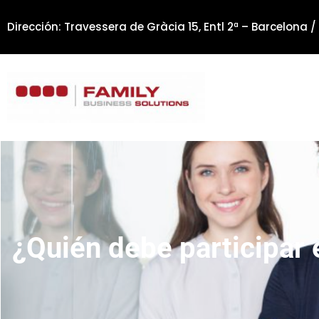
Saltar
Dirección: Travessera de Gràcia 15, Entl 2ª – Barcelona /
al
contenido
¿Quién debe participar 