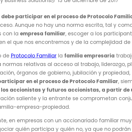
y Business Solutions
13 de diciembre de 2017
 debe participar en el proceso de Protocolo Famili
roceso. Aunque no hay una norma escrita, tal y c
s con la
empresa familiar
, escoger a los particip
 en el que nos encontremos y de la complejidad de 
o de
Protocolo Familiar
la
familia empresaria
trabaj
normas relativas al acceso al trabajo, liderazgo, pl
zación, órganos de gobierno, jubilación y propiedad, 
articipar en el proceso de Protocolo Familiar
, sie
n
los accionistas y futuros accionistas, a partir 
ración saliente y la entrante se comprometan conj
familia-empresa-propiedad.
e, en empresas con un accionariado familiar muy 
ciar quién participa y quién no, ya que no podrán s