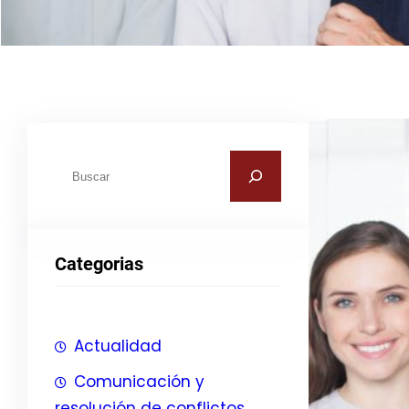
B
u
s
c
Categorias
a
r
Actualidad
Comunicación y
resolución de conflictos