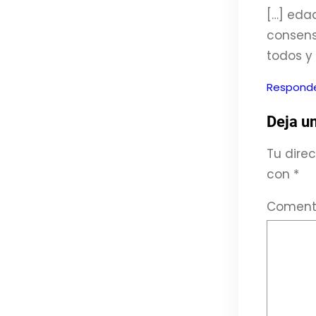
[…] eda
consenso
todos y
Respond
Deja u
Tu direc
con
*
Coment