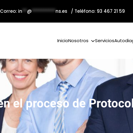
 Correo:
in
**
@
**********
ns.es
/ Teléfono: 93 467 21 59
Inicio
Nosotros
Servicios
Autodia
en el proceso de Protoco