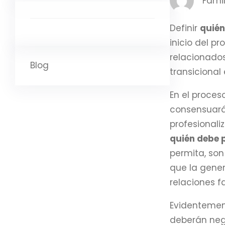
Famil
Definir
quién
inicio del p
relacionado
Blog
transicional
En el proces
consensuará 
profesionali
quién debe p
permita, so
que la gene
relaciones 
Evidentement
deberán nego