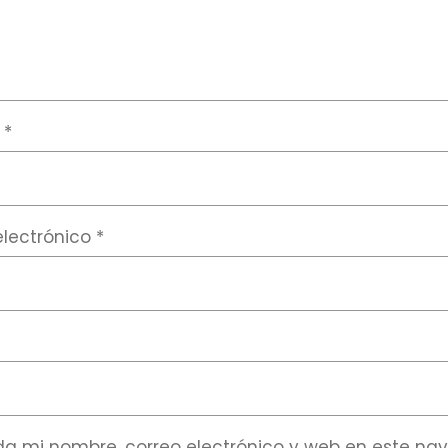
e
*
electrónico
*
a mi nombre, correo electrónico y web en este na