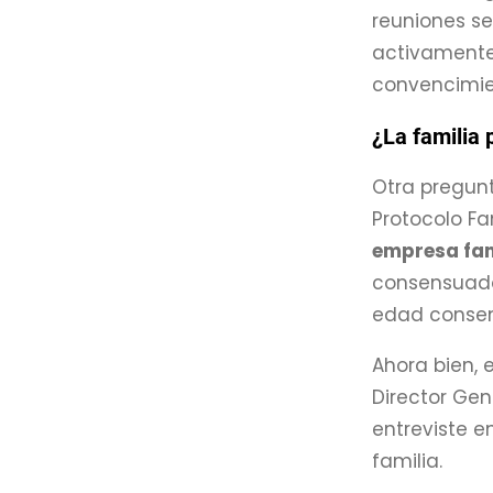
reuniones se
activamente
convencimie
¿La familia 
Otra pregun
Protocolo Fa
empresa fam
consensuad
edad consen
Ahora bien, e
Director Gen
entreviste e
familia.