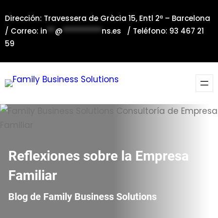
Saltar
Dirección: Travessera de Gràcia 15, Entl 2ª – Barcelona
al
/ Correo:
in
**
@
**********
ns.es
/ Teléfono: 93 467 21
contenido
59
Reflexiones sobre la Empresa
Familiar
Blog de Family Business Solutions