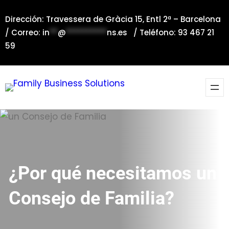
Saltar
Dirección: Travessera de Gràcia 15, Entl 2ª – Barcelona
al
/ Correo:
in
**
@
**********
ns.es
/ Teléfono: 93 467 21
contenido
59
¿Por qué necesitamos un
Consejo de Familia?