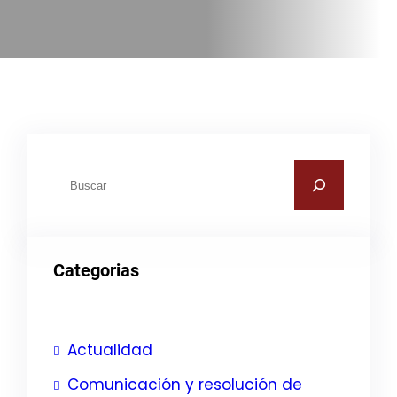
B
u
s
c
Categorias
a
r
Actualidad
Comunicación y resolución de