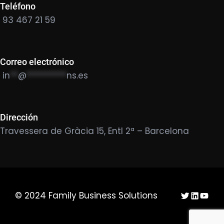
Teléfono
93 467 21 59
Correo electrónico
in
**
@
**********
ns.es
Dirección
Travessera de Gràcia 15, Entl 2ª – Barcelona
Twitter
LinkedIn
YouTu
© 2024 Family Business Solutions