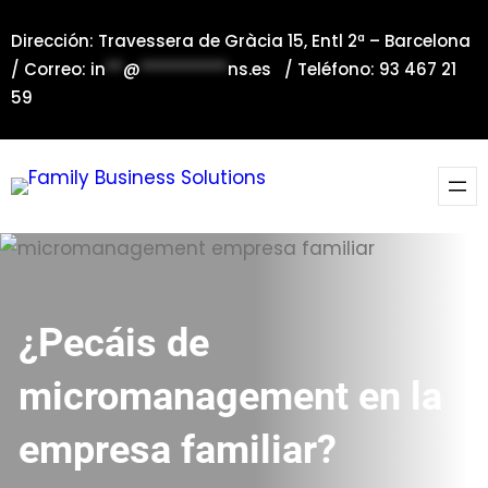
Saltar
Dirección: Travessera de Gràcia 15, Entl 2ª – Barcelona
al
/ Correo:
in
**
@
**********
ns.es
/ Teléfono: 93 467 21
contenido
59
¿Pecáis de
micromanagement en la
empresa familiar?