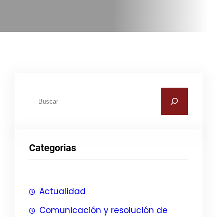
B
u
s
c
Categorias
a
r
Actualidad
Comunicación y resolución de