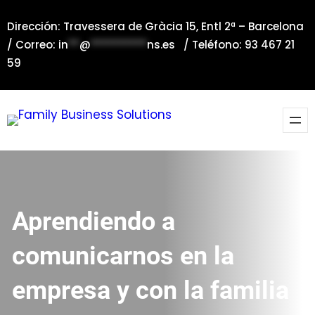
Saltar
Dirección: Travessera de Gràcia 15, Entl 2ª – Barcelona
al
/ Correo:
in
**
@
**********
ns.es
/ Teléfono: 93 467 21
contenido
59
Aprendiendo a
comunicarnos en la
empresa y con la familia