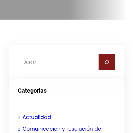
B
u
s
c
Categorias
a
r
Actualidad
Comunicación y resolución de