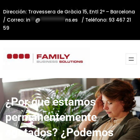
Saltar
Dirección: Travessera de Gràcia 15, Entl 2ª – Barcelona
al
/ Correo:
in
**
@
**********
ns.es
/ Teléfono: 93 467 21
contenido
59
¿Por qué estamos
permanentemente
agotados? ¿Podemos