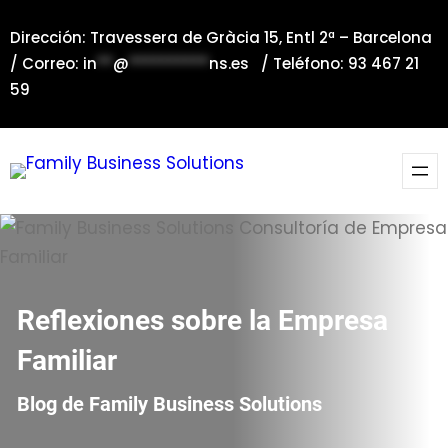
Saltar
Dirección: Travessera de Gràcia 15, Entl 2ª – Barcelona
al
/ Correo:
in
**
@
**********
ns.es
/ Teléfono: 93 467 21
contenido
59
Reflexiones sobre la Empresa
Familiar
Blog de Family Business Solutions