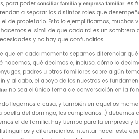
s, para poder
es f
conciliar familia y empresa familiar,
prendan a separar los distintos roles que desempeñan
y el de propietario. Esto lo ejemplificamos, muchas 
hacemos el símil de que cada rol es un sombrero di
necesidades y no hay que confundirlos.
te que en cada momento sepamos diferenciar qué 
ué hacemos, qué decimos e, incluso, cómo lo decim
nyuges, padres u otros familiares sobre algún tem
fin y al cabo, el apoyo de los nuestros es fundamenta
no sea el único tema de conversación en la fami
iar
ando llegamos a casa, y también en aquellos momen
la paella del domingo, los cumpleaños…) debemos 
rnos el de familia. Hay tiempo para la empresa y ti
istinguirlos y diferenciarlos. Intentar hacer este 