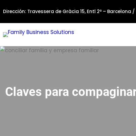
Saltar
Dirección: Travessera de Gràcia 15, Entl 2ª – Barcelona /
al
contenido
Claves para compaginar 