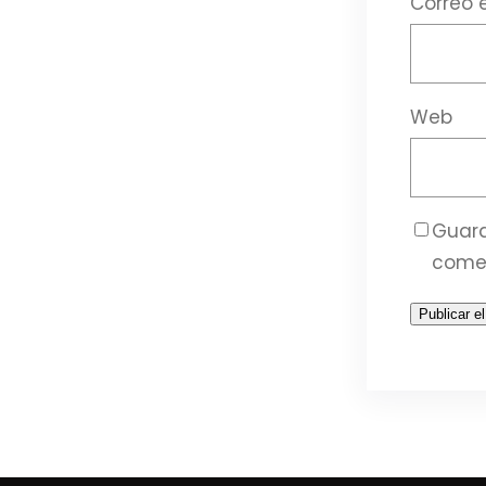
Correo 
Web
Guard
come