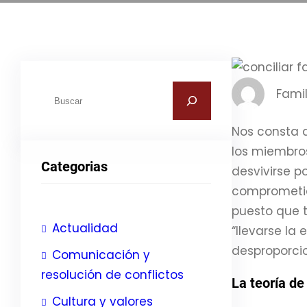
B
Famil
u
Nos consta 
s
los miembros
c
Categorias
desvivirse po
a
comprometid
r
puesto que 
Actualidad
“llevarse la
desproporci
Comunicación y
resolución de conflictos
La teoría de
Cultura y valores