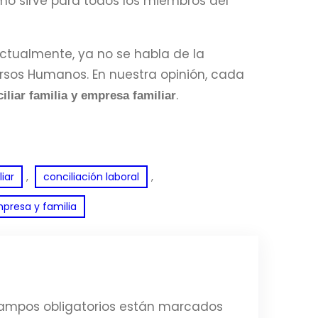
ismo sirve para todos los miembros del
actualmente, ya no se habla de la
ursos Humanos. En nuestra opinión, cada
.
iliar familia y empresa familiar
, 
, 
iar
conciliación laboral
presa y familia
ampos obligatorios están marcados