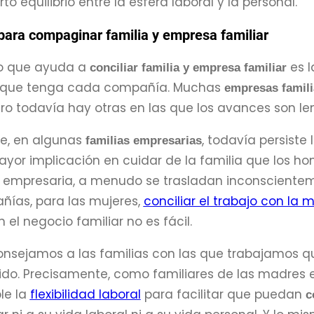
rto equilibrio entre la esfera laboral y la personal.
 para compaginar familia y empresa familiar
o que ayuda a
es l
conciliar familia y empresa familiar
as que tenga cada compañía. Muchas
empresas famili
ero todavía hay otras en las que los avances son len
e, en algunas
, todavía persiste
familias empresarias
yor implicación en cuidar de la familia que los ho
ia empresaria, a menudo se trasladan inconsciente
ñías, para las mujeres,
conciliar el trabajo con la
 el negocio familiar no es fácil.
nsejamos a las familias con las que trabajamos qu
ido. Precisamente, como familiares de las madres e
le la
flexibilidad laboral
para facilitar que puedan
c