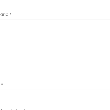
ario
*
e
*