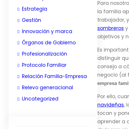
Para nosotro
Estrategia
la familia a
trabajador, 
Gestión
sombreros
y 
Innovación y marca
objetivos y 
Órganos de Gobierno
Es importan
Profesionalización
distinguir q
Protocolo Familiar
consejo a có
negocio (al 
Relación Familia-Empresa
empresa famil
Relevo generacional
Por ello, cu
Uncategorized
navideñas
, 
tocan y pone
aprender a d