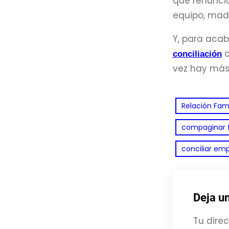
que renuncia
equipo, madr
Y, para acab
c
conciliación
vez hay más
Relación Fam
compaginar f
conciliar emp
Deja u
Tu direc