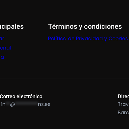
ncipales
Términos y condiciones
ar
Política de Privacidad y Cookies
ional
ia
Correo electrónico
Dire
in
**
@
**********
ns.es
Trav
Bar