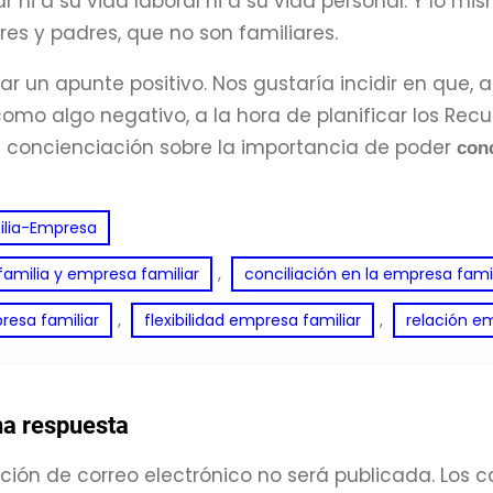
r ni a su vida laboral ni a su vida personal. Y lo m
es y padres, que no son familiares.
ar un apunte positivo. Nos gustaría incidir en que, 
omo algo negativo, a la hora de planificar los Rec
 concienciación sobre la importancia de poder
conc
ilia-Empresa
, 
amilia y empresa familiar
conciliación en la empresa famil
, 
, 
resa familiar
flexibilidad empresa familiar
relación em
na respuesta
ción de correo electrónico no será publicada.
Los c