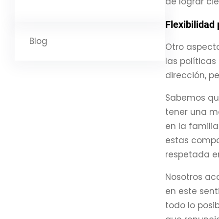
de lograr cie
Flexibilidad
Blog
Otro aspect
las polític
dirección, p
Sabemos qu
tener una ma
en la famil
estas compa
respetada en
Nosotros aco
en este sent
todo lo posib