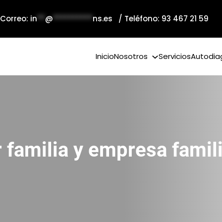
 Correo:
in
**
@
**********
ns.es
/ Teléfono: 93 467 21 59
Inicio
Nosotros
Servicios
Autodia
familia y empresa famil