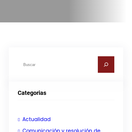
B
u
s
c
Categorias
a
r
Actualidad
Comunicación y resolución de