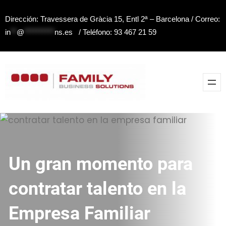
Saltar
Dirección: Travessera de Gràcia 15, Entl 2ª – Barcelona / Correo:
al
in
**
@
**********
ns.es
/ Teléfono: 93 467 21 59
contenido
Un gran momento para
contratar talento en la
Empresa Familiar