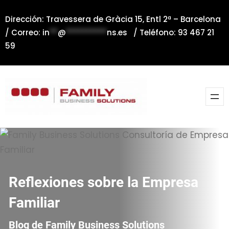
Saltar
Dirección: Travessera de Gràcia 15, Entl 2ª – Barcelona
al
/ Correo:
in
**
@
**********
ns.es
/ Teléfono: 93 467 21
contenido
59
Reflexiones sobre la Empresa
Familiar
Blog de Family Business Solutions