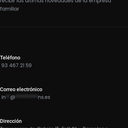
recibir las últimas novedades de la empresa
familiar
Teléfono
93 467 21 59
Correo electrónico
in
**
@
**********
ns.es
Dirección