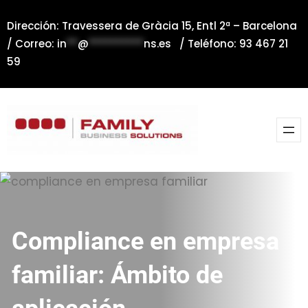
Saltar
Dirección: Travessera de Gràcia 15, Entl 2ª – Barcelona
al
/ Correo:
in
**
@
**********
ns.es
/ Teléfono: 93 467 21
contenido
59
Compliance en empresa
familiar: Ámbito de