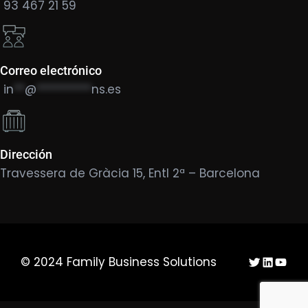
93 467 21 59
Correo electrónico
in
**
@
**********
ns.es
Dirección
Travessera de Gràcia 15, Entl 2ª – Barcelona
Twitter
LinkedIn
YouTu
© 2024 Family Business Solutions