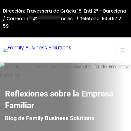
Saltar
Dirección: Travessera de Gràcia 15, Entl 2ª – Barcelona
al
/ Correo:
in
**
@
**********
ns.es
/ Teléfono: 93 467 21
contenido
59
Reflexiones sobre la Empresa
Familiar
Blog de Family Business Solutions