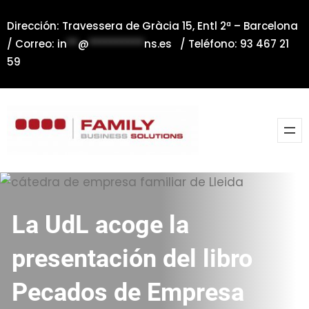
Saltar
Dirección: Travessera de Gràcia 15, Entl 2ª – Barcelona
al
/ Correo:
in
**
@
**********
ns.es
/ Teléfono: 93 467 21
contenido
59
La UdL acoge la
presentación del libro
Pecados de Empresa