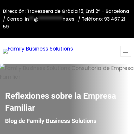
Saltar
Dirección: Travessera de Gràcia 15, Entl 2ª – Barcelona
al
/ Correo:
in
**
@
**********
ns.es
/ Teléfono: 93 467 21
contenido
59
Reflexiones sobre la Empresa
Familiar
Blog de Family Business Solutions