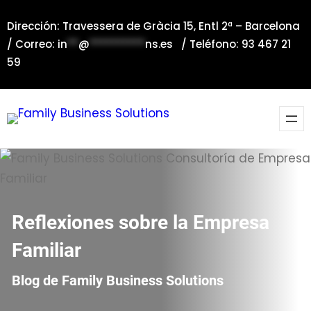
Saltar
Dirección: Travessera de Gràcia 15, Entl 2ª – Barcelona
al
/ Correo:
in
**
@
**********
ns.es
/ Teléfono: 93 467 21
contenido
59
Reflexiones sobre la Empresa
Familiar
Blog de Family Business Solutions