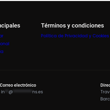
ncipales
Términos y condiciones
ar
Política de Privacidad y Cookies
ional
ia
Correo electrónico
Dire
in
**
@
**********
ns.es
Trav
Bar