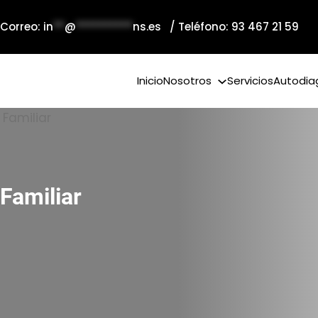
 Correo:
in
**
@
**********
ns.es
/ Teléfono: 93 467 21 59
Inicio
Nosotros
Servicios
Autodia
Familiar