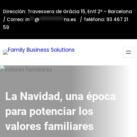
Saltar
Dirección: Travessera de Gràcia 15, Entl 2ª – Barcelona
al
/ Correo:
in
**
@
**********
ns.es
/ Teléfono: 93 467 21
contenido
59
La Navidad, una época
para potenciar los
valores familiares