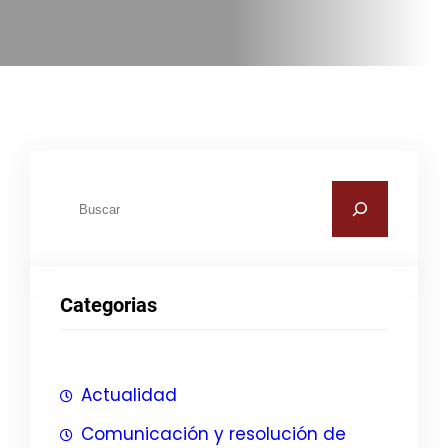
B
u
s
c
Categorias
a
r
Actualidad
Comunicación y resolución de