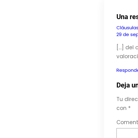
Una res
Cláusulas
29 de sep
[…] del 
valoraci
Respond
Deja u
Tu direc
con
*
Coment