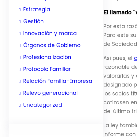
Estrategia
El
llamado “
Gestión
Por esta raz
Innovación y marca
Para este su
de Sociedade
Órganos de Gobierno
Profesionalización
Así pues, el
a
razonable de
Protocolo Familiar
valorarlas y
Relación Familia-Empresa
designado po
Relevo generacional
los socios ti
cotizasen en
Uncategorized
del último tr
La ley tambi
informe con