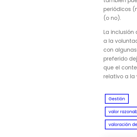
también pued
periódicos (
(o no).
La inclusión
a la volunta
con algunas 
preferido de
que el conte
relativo a la
Gestión
valor razonab
valoración de