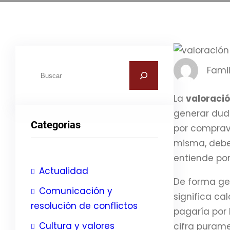
B
Famil
u
s
La
valoració
c
generar duda
Categorias
a
por comprave
r
misma, deber
entiende por
Actualidad
De forma gen
Comunicación y
significa cal
resolución de conflictos
pagaría por 
Cultura y valores
cifra purame