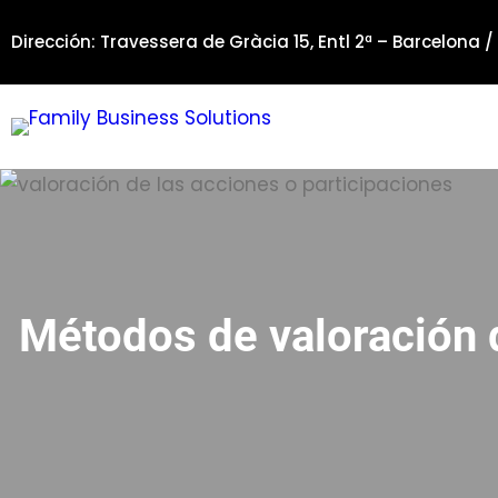
Saltar
Dirección: Travessera de Gràcia 15, Entl 2ª – Barcelona /
al
contenido
Métodos de valoración 