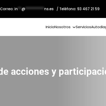
 Correo:
in
**
@
**********
ns.es
/ Teléfono: 93 467 21 59
Inicio
Nosotros
Servicios
Autodia
de acciones y participac