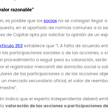
valor razonable
”
ón, es posible que los
socios
no se consigan llegar a
puesto, en el apartado de normas comunes a la separ
s de Capital opta por solicitar la opinión de un ex
rtículo 353
establece que “1. A falta de acuerdo entr
 las participaciones sociales o de las acciones, o
 el procedimiento a seguir para su valoración, será
r el registrador mercantil del domicilio social a so
tulares de las participaciones o de las acciones obje
 un mercado secundario oficial, el valor de reembol
imestre”.
én indica que el experto independiente deberá emi
 la
valoración de las acciones o participaciones de