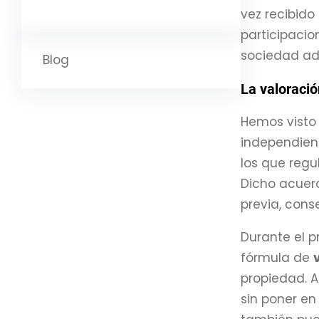
vez recibido
participacio
sociedad adq
Blog
La valoració
Hemos visto 
independient
los que regu
Dicho acuer
previa, con
Durante el 
fórmula de
propiedad. A
sin poner en