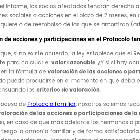
 el informe, los socios afectados tendrán derecho a
nes sociales o acciones en el plazo de 2 meses, en 
uiere o de reembolso de las que se amortizan (art.
n de acciones y participaciones en el Protocolo fam
que, si no existe acuerdo, la ley establece que el R
e para calcular el
valor razonable
. ¿Y si sí hay a
len la fórmula de
valoración de las acciones o par
do puede producirse en el momento en que deba ef
sensuando los
criterios de valoración
.
proceso de
Protocolo familiar
, nosotros solemos rec
valoración de las acciones o participaciones de la
sí, en caso de que más adelante los hermanos o pr
 riesgo la armonía familiar y de forma satisfactoria 