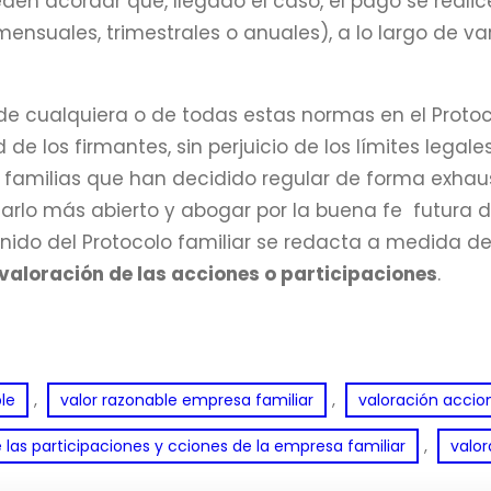
en acordar que, llegado el caso, el pago se real
mensuales, trimestrales o anuales), a lo largo de v
 de cualquiera o de todas estas normas en el Proto
d de los firmantes, sin perjuicio de los límites lega
familias que han decidido regular de forma exhau
jarlo más abierto y abogar por la buena fe futura de 
nido del Protocolo familiar se redacta a medida de 
valoración de las acciones o participaciones
.
, 
, 
le
valor razonable empresa familiar
valoración accio
, 
 las participaciones y cciones de la empresa familiar
valor