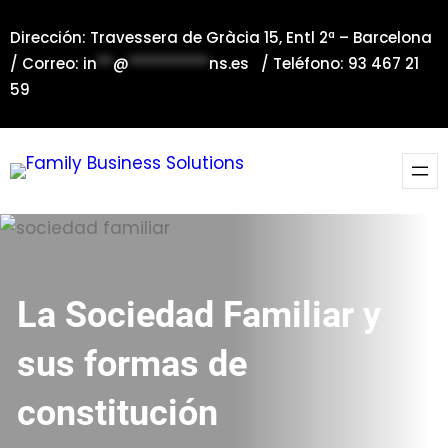
Saltar
Dirección: Travessera de Gràcia 15, Entl 2ª – Barcelona
al
/ Correo:
in
**
@
**********
ns.es
/ Teléfono: 93 467 21
contenido
59
La Sociedad Familiar y
sus formas de
constitución