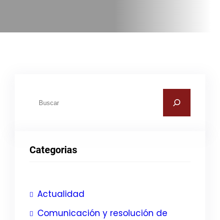
B
u
s
c
Categorias
a
r
Actualidad
Comunicación y resolución de