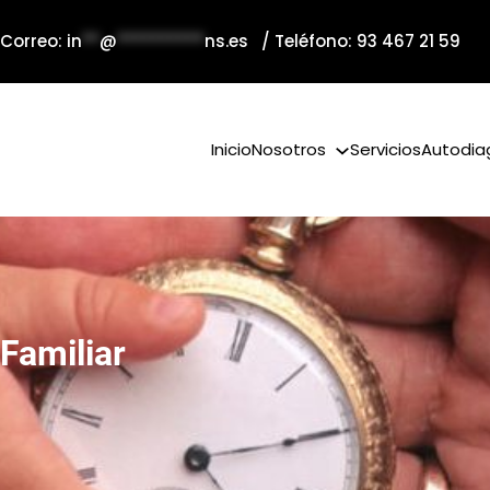
 Correo:
in
**
@
**********
ns.es
/ Teléfono: 93 467 21 59
Inicio
Nosotros
Servicios
Autodia
Familiar