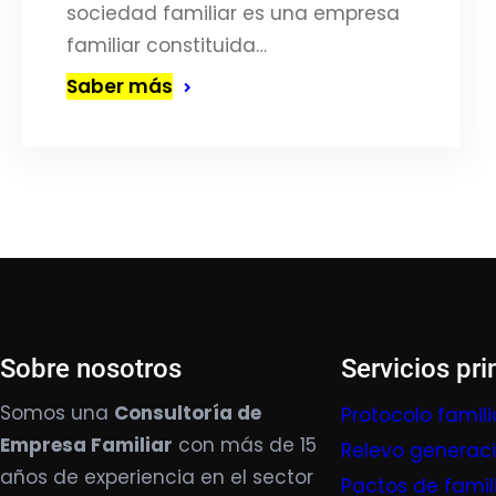
sociedad familiar es una empresa
familiar constituida…
Saber más
Sobre nosotros
Servicios pri
Somos una
Consultoría de
Protocolo famili
Empresa Familiar
con más de 15
Relevo generac
años de experiencia en el sector
Pactos de famil