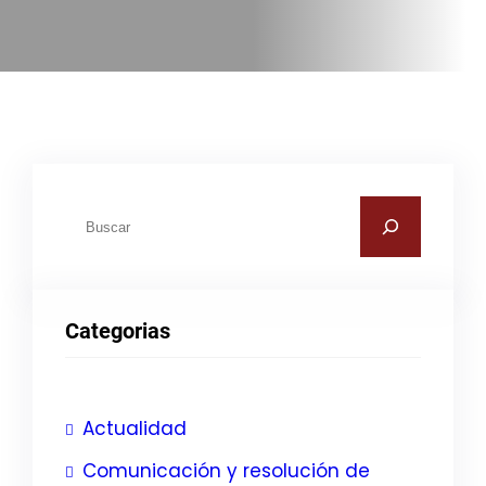
B
u
s
c
Categorias
a
r
Actualidad
Comunicación y resolución de