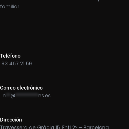
familiar
Teléfono
93 467 21 59
Correo electrónico
in
**
@
**********
ns.es
Dirección
Travessera de Gràcia 15, Entl 2ª – Barcelona