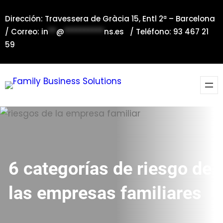
Saltar
Dirección: Travessera de Gràcia 15, Entl 2ª – Barcelona
al
/ Correo:
in
**
@
**********
ns.es
/ Teléfono: 93 467 21
contenido
59
6 categorías de riesgo de
las empresas familiares