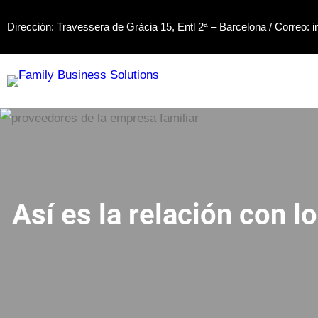
Saltar
Dirección: Travessera de Gràcia 15, Entl 2ª – Barcelona / Correo:
i
al
contenido
Así es la relación con 