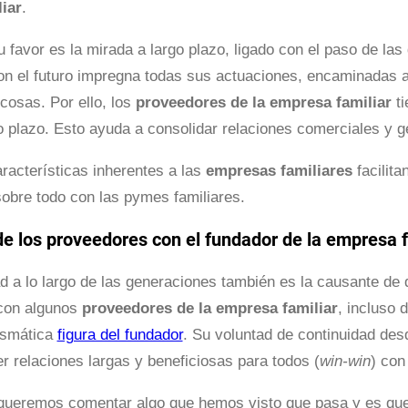
iar
.
u favor es la mirada a largo plazo, ligado con el paso de las
 el futuro impregna todas sus actuaciones, encaminadas a lo
 cosas. Por ello, los
proveedores de la empresa familiar
t
go plazo. Esto ayuda a consolidar relaciones comerciales y g
racterísticas inherentes a las
empresas familiares
facilita
obre todo con las pymes familiares.
de los proveedores con el fundador de la empresa f
d a lo largo de las generaciones también es la causante de 
 con algunos
proveedores de la empresa familiar
, incluso 
rismática
figura del fundador
. Su voluntad de continuidad desd
 relaciones largas y beneficiosas para todos (
win-win
) con
 queremos comentar algo que hemos visto que pasa y es que