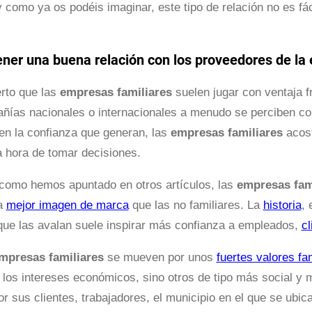
 como ya os podéis imaginar, este tipo de relación no es fác
er una buena relación con los proveedores de la 
erto que las
empresas familiares
suelen jugar con ventaja fr
ñías nacionales o internacionales a menudo se perciben c
en la confianza que generan, las
empresas familiares
acost
a hora de tomar decisiones.
 como hemos apuntado en otros artículos, las
empresas fam
na
mejor imagen de marca
que las no familiares. La
historia
, 
ue las avalan suele inspirar más confianza a empleados,
cl
mpresas familiares
se mueven por unos
fuertes valores fa
 los intereses económicos, sino otros de tipo más social y 
r sus clientes, trabajadores, el municipio en el que se ubi