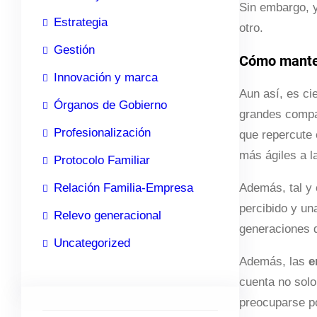
Sin embargo, y
Estrategia
otro.
Gestión
Cómo manten
Innovación y marca
Aun así, es ci
Órganos de Gobierno
grandes compa
Profesionalización
que repercute 
más ágiles a l
Protocolo Familiar
Relación Familia-Empresa
Además, tal y
percibido y u
Relevo generacional
generaciones q
Uncategorized
Además, las
e
cuenta no solo
preocuparse po