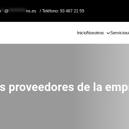
n
**
@
**********
ns.es
/ Teléfono: 93 467 21 59
Inicio
Nosotros
Servicios
los proveedores de la emp