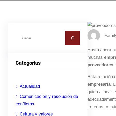
B
Famil
u
s
Hasta ahora n
c
muchas
empre
Categorias
a
proveedores
e
r
Esta relación 
empresaria
. 
Actualidad
quien alinear 
Comunicación y resolución de
adecuadament
conflictos
criterios, y cui
Cultura y valores