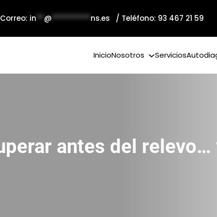
 Correo:
in
**
@
**********
ns.es
/ Teléfono: 93 467 21 59
Inicio
Nosotros
Servicios
Autodia
uperar antes del relevo…