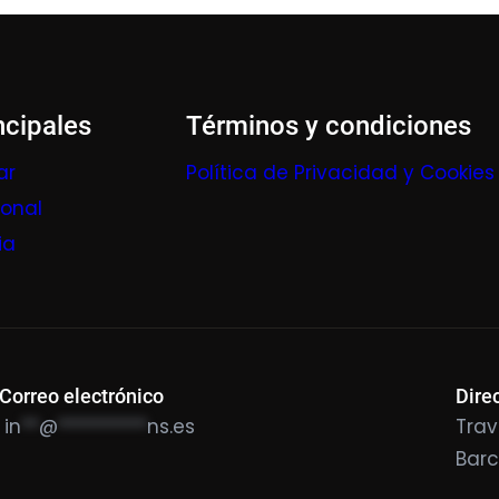
ncipales
Términos y condiciones
ar
Política de Privacidad y Cookies
ional
ia
Correo electrónico
Dire
in
**
@
**********
ns.es
Trav
Bar