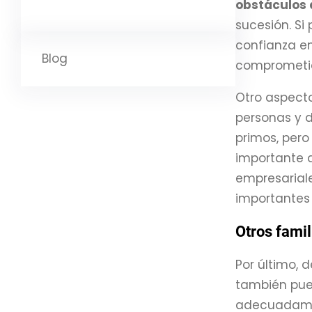
obstáculos 
sucesión. Si
confianza en
Blog
comprometid
Otro aspect
personas y d
primos, per
importante 
empresariale
importantes 
Otros famil
Por último, 
también pu
adecuadament