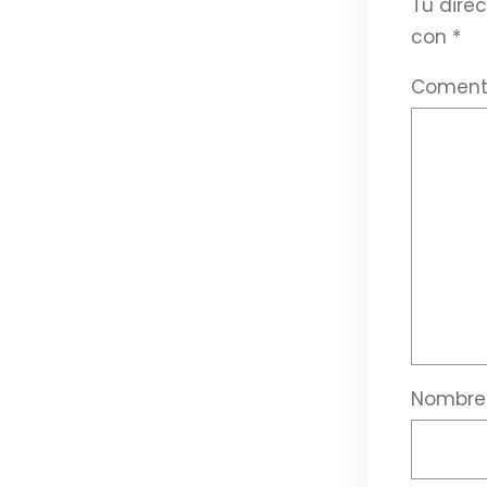
Tu direc
con
*
Coment
Nombr