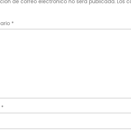
ción de correo electrónico no será publicada.
Los c
ario
*
e
*