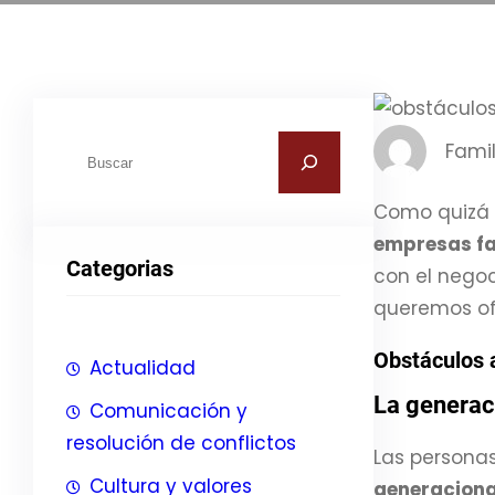
B
Famil
u
s
Como quizá 
c
empresas fa
Categorias
a
con el negoc
r
queremos ofr
Obstáculos a
Actualidad
La generac
Comunicación y
resolución de conflictos
Las persona
Cultura y valores
generaciona