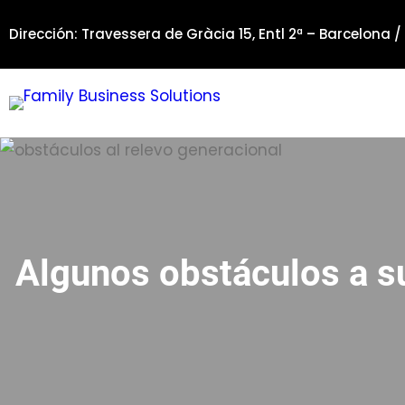
Saltar
Dirección: Travessera de Gràcia 15, Entl 2ª – Barcelona /
al
contenido
Algunos obstáculos a s