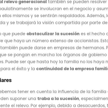
al relevo generacional
también se pueden resolver
 paulatinamente se involucran en el negocio y asu
 ellos mismos y se sentirán respaldados. Además, 
a y se trabajará la visión compartida por parte d
o que puede
obstaculizar la sucesión
es el hecho d
e que haya un número extenso de accionistas. Est
o también puede darse en empresas de hermanos. 
que se pongan en marcha los órganos de gobierno p
s. Puede ser que hasta hoy la familia no los haya 
para el éxito y la
continuidad de la empresa famili
iares
debemos tener en cuenta la influencia de la familia e
eden suponer una
traba a la sucesión
, especialme
e el relevo. Por ejemplo, debido a desacuerdos, t