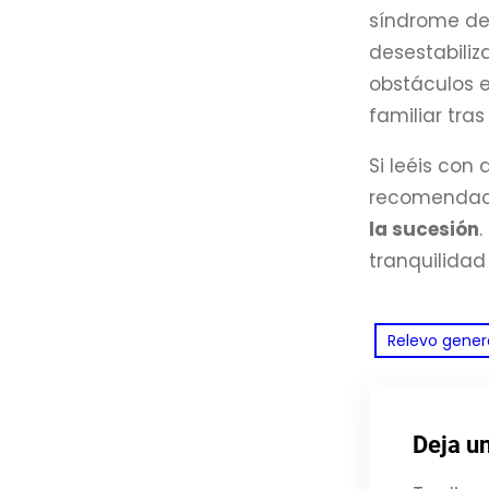
síndrome del
desestabiliz
obstáculos e
familiar tras
Si leéis con
recomendaci
la sucesión
.
tranquilidad
Relevo gener
Deja u